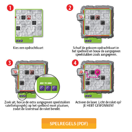
SPELREGELS (PDF)