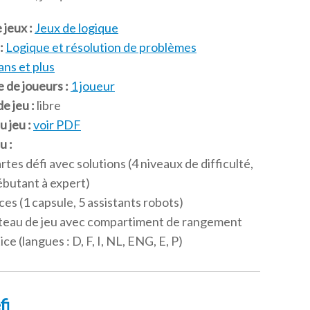
 jeux :
Jeux de logique
:
Logique et résolution de problèmes
ans et plus
 de joueurs :
1 joueur
e jeu :
libre
u jeu :
voir PDF
u :
rtes défi avec solutions (4 niveaux de difficulté,
ébutant à expert)
ces (1 capsule, 5 assistants robots)
ateau de jeu avec compartiment de rangement
ice (langues : D, F, I, NL, ENG, E, P)
fi