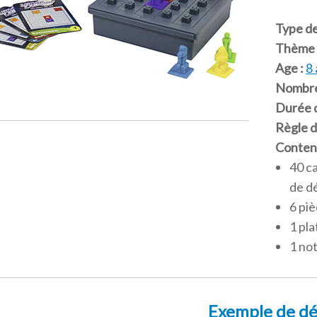
Type de
Thème 
Age :
8 
Nombre
Durée d
Règle d
Conten
40 ca
de d
6 piè
1 pl
1 not
Exemple de dé