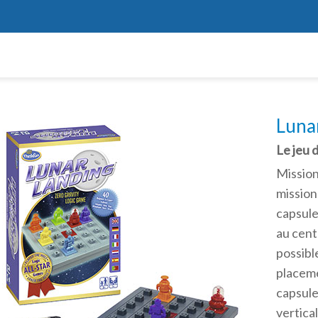
Luna
Le jeu 
Mission
mission 
capsule
au cent
possible
placeme
capsule
vertica